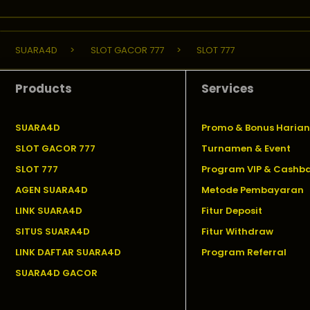
Layer Popup Close
SUARA4D
>
SLOT GACOR 777
>
SLOT 777
Footer Navigation
Products
Services
SUARA4D
Promo & Bonus Haria
SLOT GACOR 777
Turnamen & Event
SLOT 777
Program VIP & Cashb
AGEN SUARA4D
Metode Pembayaran
LINK SUARA4D
Fitur Deposit
SITUS SUARA4D
Fitur Withdraw
LINK DAFTAR SUARA4D
Program Referral
SUARA4D GACOR